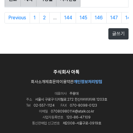
Previous
1
2
...
144
145
146
147
14
글쓰기
주식회사 아톡
회사소개
제휴문의
이용약관
개인정보처리방침
대표이사
주웅대
주소
서울시 구로구 디지털로 272 한신아이티타워 1203호
Tel
02-557-1124
FAX
070-8098-0123
이메일
07080980114@atalk.co.kr
사업자등록번호
120-86-47109
통신판매업 신고번호
제2008-서울구로-0919호