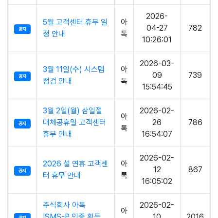
2026-
5월 고객센터 휴무 일
아
04-27
782
공지
정 안내
톡
10:26:01
2026-03-
3월 11일(수) 시스템
아
09
739
공지
점검 안내
톡
15:54:45
3월 2일(월) 삼일절
2026-02-
아
대체공휴일 고객센터
26
786
공지
톡
휴무 안내
16:54:07
2026-02-
2026 설 연휴 고객센
아
12
867
공지
터 휴무 안내
톡
16:05:02
주식회사 아톡
2026-02-
아
ISMS-P 인증 획득
10
2016
공지