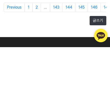
Previous
1
2
...
143
144
145
146
147
글쓰기
주식회사 아톡
회사소개
제휴문의
이용약관
개인정보처리방침
대표이사
주웅대
주소
서울시 구로구 디지털로 272 한신아이티타워 1203호
Tel
02-557-1124
FAX
070-8098-0123
이메일
07080980114@atalk.co.kr
사업자등록번호
120-86-47109
통신판매업 신고번호
제2008-서울구로-0919호