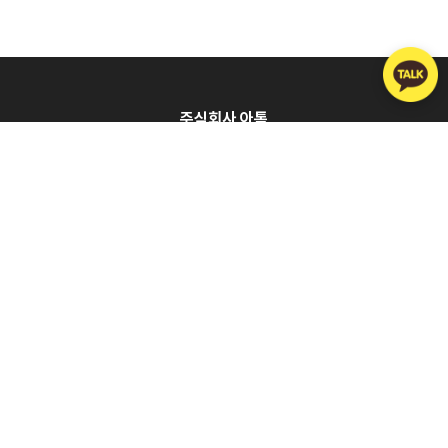
주식회사 아톡
회사소개
제휴문의
이용약관
개인정보처리방침
대표이사
주웅대
주소
서울시 구로구 디지털로 272 한신아이티타워 1203호
Tel
02-557-1124
FAX
070-8098-0123
이메일
07080980114@atalk.co.kr
사업자등록번호
120-86-47109
통신판매업 신고번호
제2008-서울구로-0919호
고객센터
1877-6280
070-8098-0114