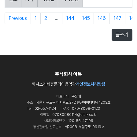
Previous
1
2
...
144
145
146
147
14
글쓰기
주식회사 아톡
회사소개
제휴문의
이용약관
개인정보처리방침
대표이사
주웅대
주소
서울시 구로구 디지털로 272 한신아이티타워 1203호
Tel
02-557-1124
FAX
070-8098-0123
이메일
07080980114@atalk.co.kr
사업자등록번호
120-86-47109
통신판매업 신고번호
제2008-서울구로-0919호