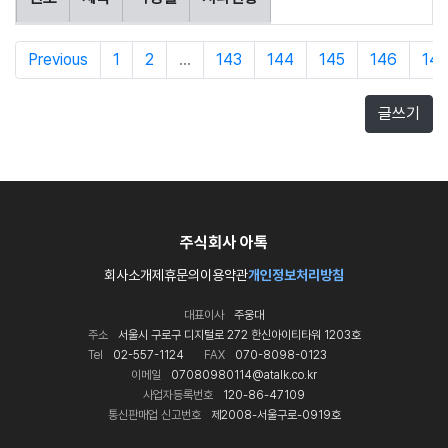
Previous
1
2
...
143
144
145
146
147
글쓰기
주식회사 아톡
회사소개
제휴문의
이용약관
개인정보처리방침
대표이사
주웅대
주소
서울시 구로구 디지털로 272 한신아이티타워 1203호
Tel
02-557-1124
FAX
070-8098-0123
이메일
07080980114@atalk.co.kr
사업자등록번호
120-86-47109
통신판매업 신고번호
제2008-서울구로-0919호