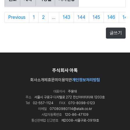
Previous
1
2
...
143
144
145
146
147
글쓰기
주식회사 아톡
회사소개
제휴문의
이용약관
개인정보처리방침
대표이사
주웅대
주소
서울시 구로구 디지털로 272 한신아이티타워 1203호
Tel
02-557-1124
FAX
070-8098-0123
이메일
07080980114@atalk.co.kr
사업자등록번호
120-86-47109
통신판매업 신고번호
제2008-서울구로-0919호