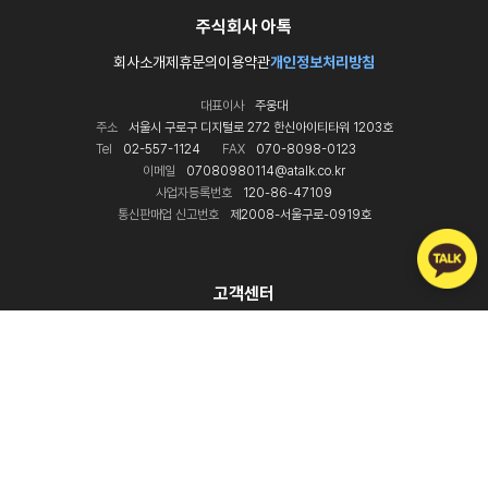
주식회사 아톡
회사소개
제휴문의
이용약관
개인정보처리방침
대표이사
주웅대
주소
서울시 구로구 디지털로 272 한신아이티타워 1203호
Tel
02-557-1124
FAX
070-8098-0123
이메일
07080980114@atalk.co.kr
사업자등록번호
120-86-47109
통신판매업 신고번호
제2008-서울구로-0919호
고객센터
1877-6280
070-8098-0114
평일 9:00 ~ 18:00
(주말·공휴일 휴무)