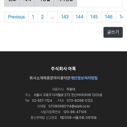
Previous
1
2
...
143
144
145
146
147
글쓰기
주식회사 아톡
회사소개
제휴문의
이용약관
개인정보처리방침
대표이사
주웅대
주소
서울시 구로구 디지털로 272 한신아이티타워 1203호
Tel
02-557-1124
FAX
070-8098-0123
이메일
07080980114@atalk.co.kr
사업자등록번호
120-86-47109
통신판매업 신고번호
제2008-서울구로-0919호