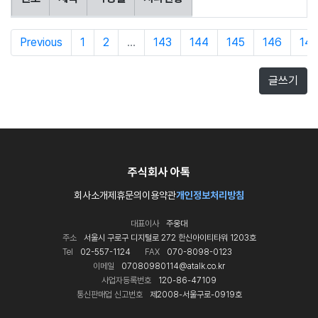
Previous
1
2
...
143
144
145
146
147
글쓰기
주식회사 아톡
회사소개
제휴문의
이용약관
개인정보처리방침
대표이사
주웅대
주소
서울시 구로구 디지털로 272 한신아이티타워 1203호
Tel
02-557-1124
FAX
070-8098-0123
이메일
07080980114@atalk.co.kr
사업자등록번호
120-86-47109
통신판매업 신고번호
제2008-서울구로-0919호