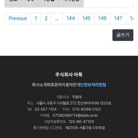
Previous
1
2
...
144
145
146
147
14
글쓰기
주식회사 아톡
회사소개
제휴문의
이용약관
개인정보처리방침
대표이사
주웅대
주소
서울시 구로구 디지털로 272 한신아이티타워 1203호
Tel
02-557-1124
FAX
070-8098-0123
이메일
07080980114@atalk.co.kr
사업자등록번호
120-86-47109
통신판매업 신고번호
제2008-서울구로-0919호