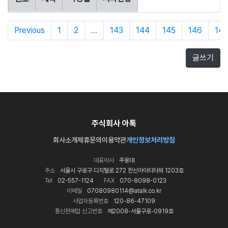
Previous
1
2
...
143
144
145
146
147
글쓰기
주식회사 아톡
회사소개
제휴문의
이용약관
개인정보처리방침
대표이사
주웅대
주소
서울시 구로구 디지털로 272 한신아이티타워 1203호
Tel
02-557-1124
FAX
070-8098-0123
이메일
07080980114@atalk.co.kr
사업자등록번호
120-86-47109
통신판매업 신고번호
제2008-서울구로-0919호