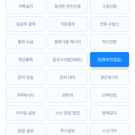
아톡설치
휴대폰 본인인증
수동인증
요금제 결제
자동결제
전화 수발신
통화 녹음
통화거절 메시지
착신전환
영상통화
음성사서함(VMS)
링(통화연결음)
문자 전송
문자 테마
BIZ메시지
PR메시지
연락처
단축번호
다이얼 설정
수신 알림 팝업
방해금지
알림 설정
푸시설정
수신거부