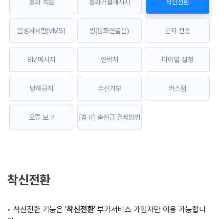
통화 녹음
통화거절메시지
착신전환
음성사서함(VMS)
링(통화연결음)
문자 전송
BIZ메시지
연락처
다이얼 설정
방해금지
수신거부
커스텀
오류 보고
[참고] 충전금 결제방법
착신전환
• 착신전환 기능은 '
착신전환'
부가서비스 가입자만 이용 가능합니