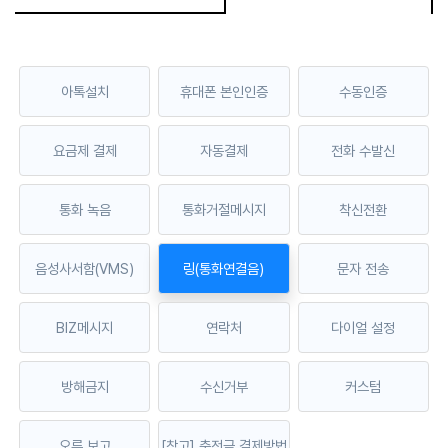
아톡설치
휴대폰 본인인증
수동인증
요금제 결제
자동결제
전화 수발신
통화 녹음
통화거절메시지
착신전환
음성사서함(VMS)
링(통화연결음)
문자 전송
BIZ메시지
연락처
다이얼 설정
방해금지
수신거부
커스텀
오류 보고
[참고] 충전금 결제방법