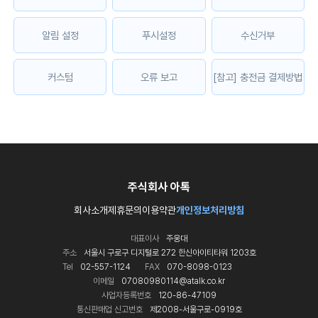
알림 설정
푸시설정
수신거부
커스텀
오류 보고
[참고] 충전금 결제방법
주식회사 아톡
회사소개
제휴문의
이용약관
개인정보처리방침
대표이사
주웅대
주소
서울시 구로구 디지털로 272 한신아이티타워 1203호
Tel
02-557-1124
FAX
070-8098-0123
이메일
07080980114@atalk.co.kr
사업자등록번호
120-86-47109
통신판매업 신고번호
제2008-서울구로-0919호