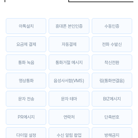
아톡설치
휴대폰 본인인증
수동인증
요금제 결제
자동결제
전화 수발신
통화 녹음
통화거절 메시지
착신전환
영상통화
음성사서함(VMS)
링(통화연결음)
문자 전송
문자 테마
BIZ메시지
PR메시지
연락처
단축번호
다이얼 설정
수신 알림 팝업
방해금지