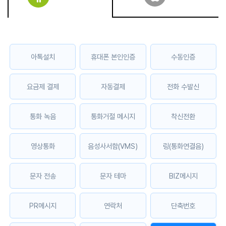
아톡설치
휴대폰 본인인증
수동인증
요금제 결제
자동결제
전화 수발신
통화 녹음
통화거절 메시지
착신전환
영상통화
음성사서함(VMS)
링(통화연결음)
문자 전송
문자 테마
BIZ메시지
PR메시지
연락처
단축번호